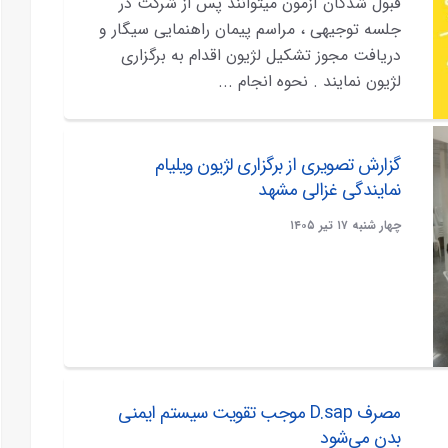
قبول شدگان آزمون میتوانند پس از شرکت در
جلسه توجیهی ، مراسم پیمان راهنمایی سیگار و
دریافت مجوز تشکیل لژیون اقدام به برگزاری
لژیون نمایند . نحوه انجام ...
گزارش تصویری از برگزاری لژیون ویلیام
نمایندگی غزالی مشهد
چهار شنبه ۱۷ تير ۱۴۰۵
مصرف D.sap موجب تقویت سیستم ایمنی
بدن می‌شود